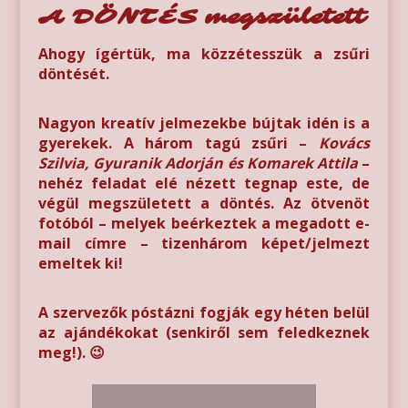
A DÖNTÉS megszületett
Ahogy ígértük, ma közzétesszük a zsűri
döntését.
Nagyon kreatív jelmezekbe bújtak idén is a
gyerekek. A három tagú zsűri –
Kovács
Szilvia, Gyuranik Adorján és Komarek Attila
–
nehéz feladat elé nézett tegnap este, de
végül megszületett a döntés. Az ötvenöt
fotóból – melyek beérkeztek a megadott e-
mail címre – tizenhárom képet/jelmezt
emeltek ki!
A szervezők póstázni fogják egy héten belül
az ajándékokat (senkiről sem feledkeznek
meg!). 😉